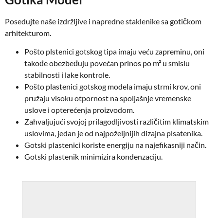
Posedujte naše izdržljive i napredne staklenike sa gotičkom
arhitekturom.
Pošto plstenici gotskog tipa imaju veću zapreminu, oni
takođe obezbeđuju povećan prinos po m² u smislu
stabilnosti i lake kontrole.
Pošto plastenici gotskog modela imaju strmi krov, oni
pružaju visoku otpornost na spoljašnje vremenske
uslove i opterećenja proizvodom.
Zahvaljujući svojoj prilagodljivosti različitim klimatskim
uslovima, jedan je od najpoželjnijih dizajna plsatenika.
Gotski plastenici koriste energiju na najefikasniji način.
Gotski plastenik minimizira kondenzaciju.