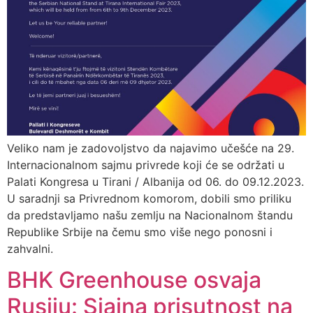
Veliko nam je zadovoljstvo da najavimo učešće na 29.
Internacionalnom sajmu privrede koji će se održati u
Palati Kongresa u Tirani / Albanija od 06. do 09.12.2023.
U saradnji sa Privrednom komorom, dobili smo priliku
da predstavljamo našu zemlju na Nacionalnom štandu
Republike Srbije na čemu smo više nego ponosni i
zahvalni.
BHK Greenhouse osvaja
Rusiju: Sjajna prisutnost na