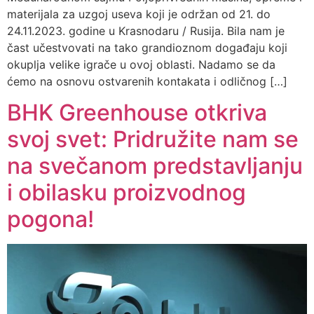
materijala za uzgoj useva koji je održan od 21. do
24.11.2023. godine u Krasnodaru / Rusija. Bila nam je
čast učestvovati na tako grandioznom događaju koji
okuplja velike igrače u ovoj oblasti. Nadamo se da
ćemo na osnovu ostvarenih kontakata i odličnog […]
BHK Greenhouse otkriva
svoj svet: Pridružite nam se
na svečanom predstavljanju
i obilasku proizvodnog
pogona!