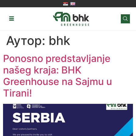
Аутор:
bhk
Ponosno predstavljanje
našeg kraja: BHK
Greenhouse na Sajmu u
Tirani!