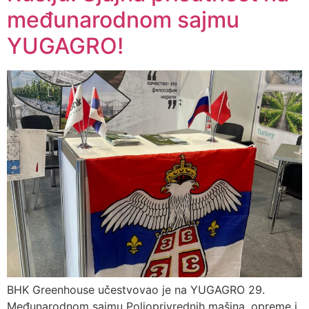
međunarodnom sajmu
YUGAGRO!
BHK Greenhouse učestvovao je na YUGAGRO 29.
Međunarodnom sajmu Poljoprivrednih mašina, opreme i