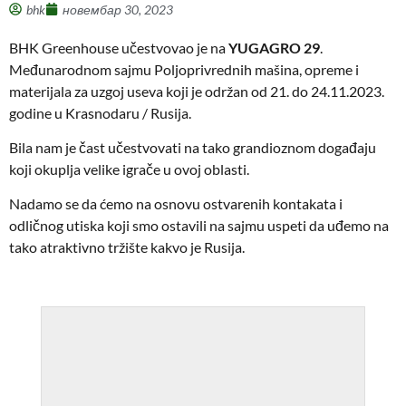
bhk
новембар 30, 2023
BHK Greenhouse učestvovao je na
YUGAGRO 29
.
Međunarodnom sajmu Poljoprivrednih mašina, opreme i
materijala za uzgoj useva koji je održan od 21. do 24.11.2023.
godine u Krasnodaru / Rusija.
Bila nam je čast učestvovati na tako grandioznom događaju
koji okuplja velike igrače u ovoj oblasti.
Nadamo se da ćemo na osnovu ostvarenih kontakata i
odličnog utiska koji smo ostavili na sajmu uspeti da uđemo na
tako atraktivno tržište kakvo je Rusija.